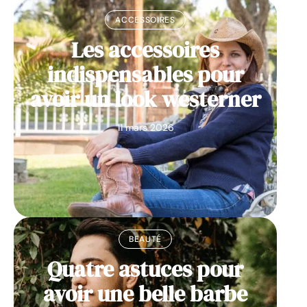
ACCESSOIRES
Les accessoires
indispensables pour
avoir un look westerner
11 mars 2026
BEAUTÉ
Quatre astuces pour
avoir une belle barbe