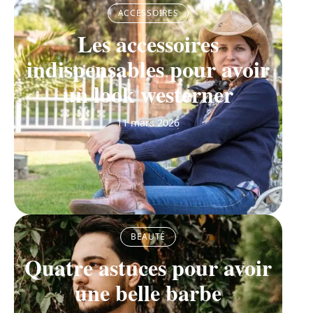
ACCESSOIRES
Les accessoires
indispensables pour avoir
un look westerner
11 mars 2026
BEAUTÉ
Quatre astuces pour avoir
une belle barbe