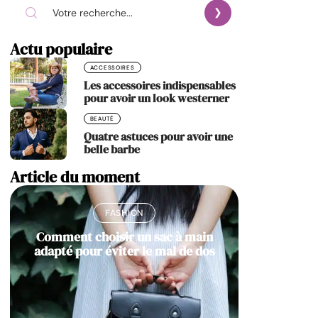
Actu populaire
ACCESSOIRES
Les accessoires indispensables
pour avoir un look westerner
BEAUTÉ
Quatre astuces pour avoir une
belle barbe
Article du moment
FASHION
Comment choisir un sac à main
adapté pour éviter le mal de dos