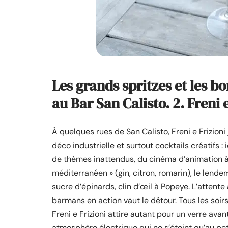
Les grands spritzes et les b
au Bar San Calisto. 2. Freni 
À quelques rues de San Calisto, Freni e Frizioni
déco industrielle et surtout cocktails créatifs :
de thèmes inattendus, du cinéma d’animation à l
méditerranéen » (gin, citron, romarin), le lend
sucre d’épinards, clin d’œil à Popeye. L’attente 
barmans en action vaut le détour. Tous les soirs
Freni e Frizioni attire autant pour un verre ava
atmosphère électrique qui ne s’éteint qu’au pet