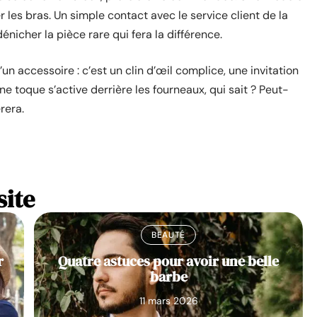
 les bras. Un simple contact avec le service client de la
énicher la pièce rare qui fera la différence.
’un accessoire : c’est un clin d’œil complice, une invitation
e toque s’active derrière les fourneaux, qui sait ? Peut-
rera.
site
BEAUTÉ
r
Quatre astuces pour avoir une belle
barbe
11 mars 2026