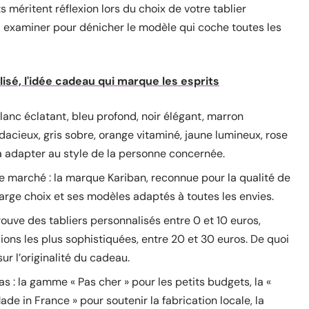
s méritent réflexion lors du choix de votre tablier
à examiner pour dénicher le modèle qui coche toutes les
lisé, l'idée cadeau qui marque les esprits
lanc éclatant, bleu profond, noir élégant, marron
audacieux, gris sobre, orange vitaminé, jaune lumineux, rose
à adapter au style de la personne concernée.
e marché : la marque Kariban, reconnue pour la qualité de
 large choix et ses modèles adaptés à toutes les envies.
rouve des tabliers personnalisés entre 0 et 10 euros,
sions les plus sophistiquées, entre 20 et 30 euros. De quoi
ur l’originalité du cadeau.
as : la gamme « Pas cher » pour les petits budgets, la «
de in France » pour soutenir la fabrication locale, la