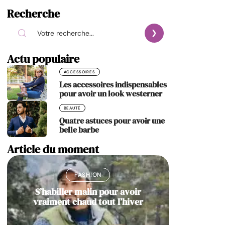
Recherche
Actu populaire
ACCESSOIRES
Les accessoires indispensables
pour avoir un look westerner
BEAUTÉ
Quatre astuces pour avoir une
belle barbe
Article du moment
FASHION
S’habiller malin pour avoir
vraiment chaud tout l’hiver