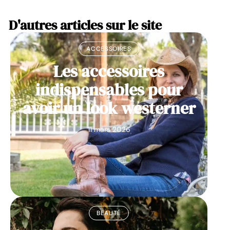
D'autres articles sur le site
ACCESSOIRES
Les accessoires
indispensables pour
avoir un look westerner
11 mars 2026
BEAUTÉ