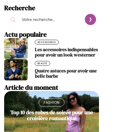
Recherche
Actu populaire
ACCESSOIRES
Les accessoires indispensables
pour avoir un look westerner
BEAUTÉ
Quatre astuces pour avoir une
belle barbe
Article du moment
FASHION
Top 10 des robes de soirée pour une
croisière romantique