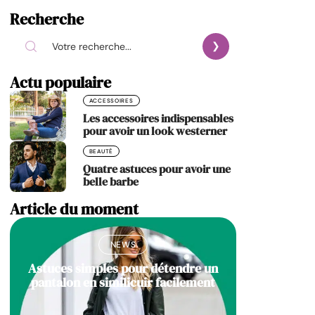
Recherche
Actu populaire
ACCESSOIRES
Les accessoires indispensables
pour avoir un look westerner
BEAUTÉ
Quatre astuces pour avoir une
belle barbe
Article du moment
NEWS
Astuces simples pour détendre un
pantalon en similicuir facilement