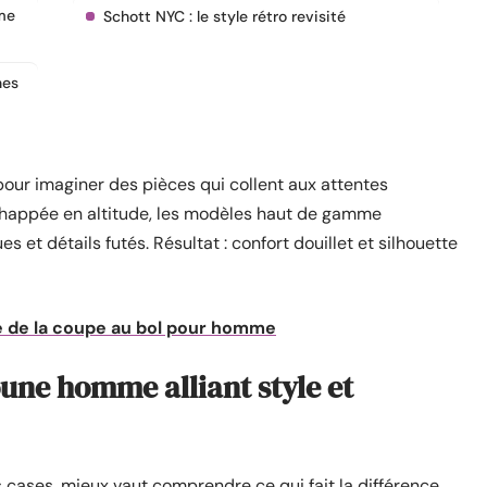
me
Schott NYC : le style rétro revisité
nes
our imaginer des pièces qui collent aux attentes
échappée en altitude, les modèles haut de gamme
et détails futés. Résultat : confort douillet et silhouette
ce de la coupe au bol pour homme
ne homme alliant style et
 cases, mieux vaut comprendre ce qui fait la différence