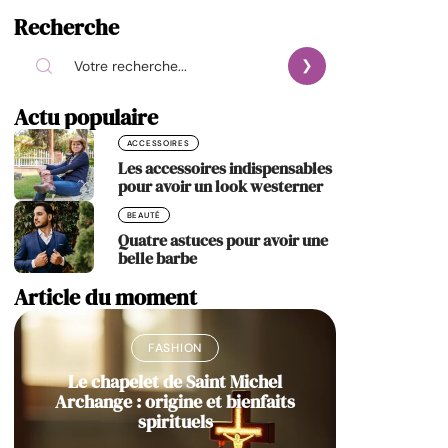
Recherche
Actu populaire
ACCESSOIRES
Les accessoires indispensables
pour avoir un look westerner
BEAUTÉ
Quatre astuces pour avoir une
belle barbe
Article du moment
FASHION
Le chapelet de Saint Michel
Archange : origine et bienfaits
spirituels