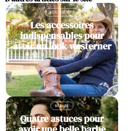
ACCESSOIRES
Les accessoires
indispensables pour
avoir un look westerner
11 mars 2026
BEAUTÉ
Quatre astuces pour
avoir une belle barbe