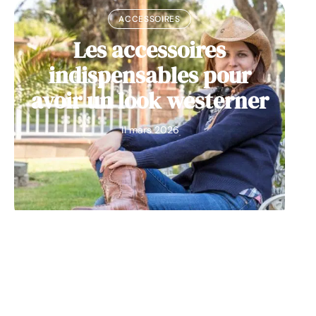
ACCESSOIRES
Les accessoires
indispensables pour
avoir un look westerner
11 mars 2026
BEAUTÉ
Quatre astuces pour
avoir une belle barbe